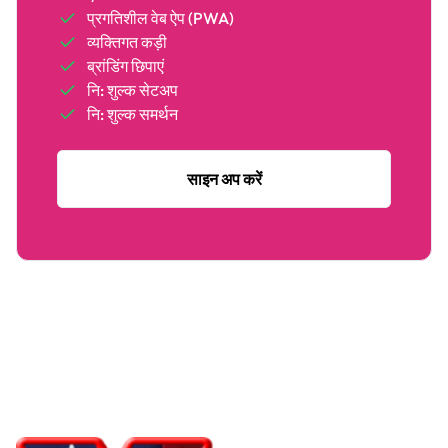
प्रगतिशील वेब ऐप (PWA)
व्यक्तिगत कड़ी
ब्रांडिंग छिपाएं
नि: शुल्क सेटअप
नि: शुल्क समर्थन
साइन अप करें