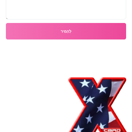
לְהַמִיר