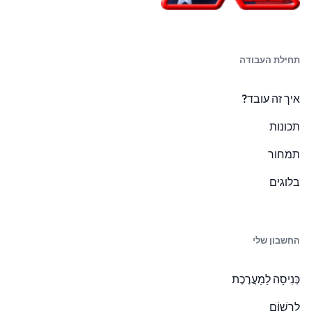
תחילת העבודה
איך זה עובד?
תכונות
תמחור
בלוגים
החשבון שלי
כְּנִיסָה לַמַעֲרֶכֶת
לִרְשׁוֹם