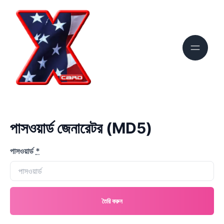
পাসওয়ার্ড জেনারেটর (MD5)
পাসওয়ার্ড
*
তৈরি করুন