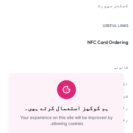
کسٹمر سپورٹ
USEFUL LINKS
NFC Card Ordering
قانونی
اکثر پوچھے گئے سوالات
شرائط و ضوابط
رازداری کی پالیسی
ہم کوکیز استعمال کرتے ہیں۔
Your experience on this site will be improved by
رقم کی واپسی کی پالیسی
allowing cookies.