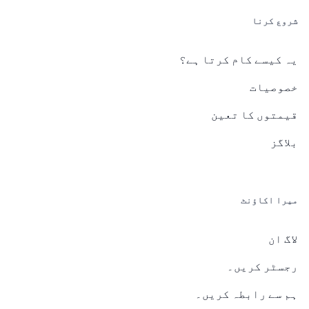
شروع کرنا
یہ کیسے کام کرتا ہے؟
خصوصیات
قیمتوں کا تعین
بلاگز
میرا اکاؤنٹ
لاگ ان
رجسٹر کریں۔
ہم سے رابطہ کریں۔